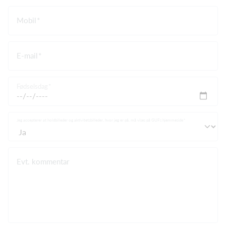
Mobil
E-mail
Fødselsdag
Jeg accepterer at holdbilleder og aktivitetsbilleder, hvor jeg er på, må vises på GUFs hjemmeside
Evt. kommentar