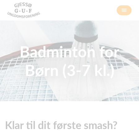
Badminton for
Børn (3-7 kl.)
Klar til dit første smash?