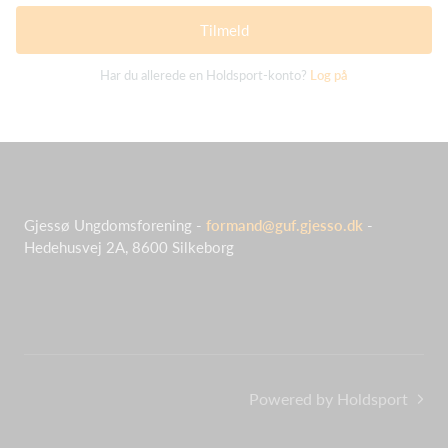
Tilmeld
Har du allerede en Holdsport-konto?
Log på
Gjessø Ungdomsforening -
formand@guf.gjesso.dk
-
Hedehusvej 2A, 8600 Silkeborg
Powered by Holdsport